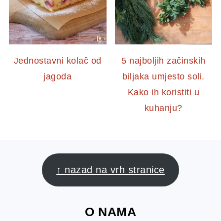
Jednostavni kolač od
5 najboljih začinskih
jagoda
biljaka umjesto soli.
Kako ih koristiti u
kuhanju?
FOOTER
↑ nazad na vrh stranice
O NAMA