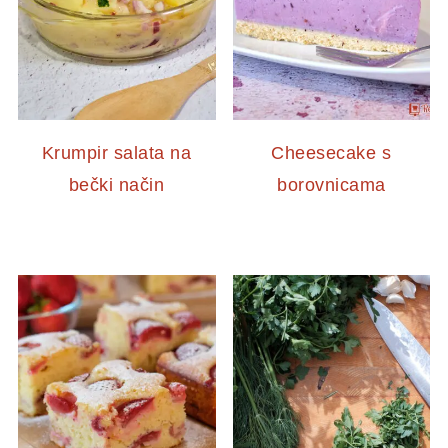
Krumpir salata na
Cheesecake s
bečki način
borovnicama