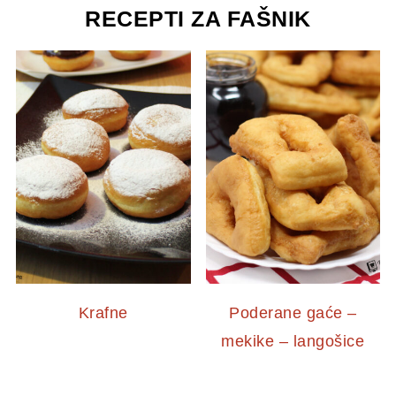
RECEPTI ZA FAŠNIK
Krafne
Poderane gaće –
mekike – langošice