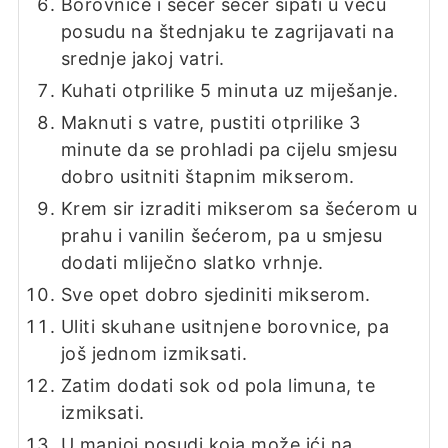
Borovnice i šećer šećer sipati u veću
posudu na štednjaku te zagrijavati na
srednje jakoj vatri.
Kuhati otprilike 5 minuta uz miješanje.
Maknuti s vatre, pustiti otprilike 3
minute da se prohladi pa cijelu smjesu
dobro usitniti štapnim mikserom.
Krem sir izraditi mikserom sa šećerom u
prahu i vanilin šećerom, pa u smjesu
dodati mliječno slatko vrhnje.
Sve opet dobro sjediniti mikserom.
Uliti skuhane usitnjene borovnice, pa
još jednom izmiksati.
Zatim dodati sok od pola limuna, te
izmiksati.
U manjoj posudi koja može ići na