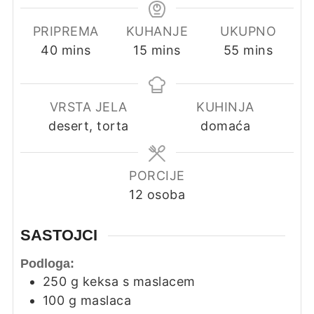
PRIPREMA
KUHANJE
UKUPNO
minutes
minutes
minutes
40
mins
15
mins
55
mins
VRSTA JELA
KUHINJA
desert, torta
domaća
PORCIJE
12
osoba
SASTOJCI
Podloga:
250
g
keksa s maslacem
100
g
maslaca