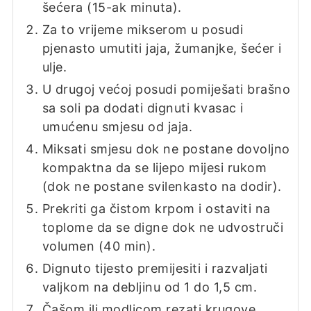
šećera (15-ak minuta).
Za to vrijeme mikserom u posudi
pjenasto umutiti jaja, žumanjke, šećer i
ulje.
U drugoj većoj posudi pomiješati brašno
sa soli pa dodati dignuti kvasac i
umućenu smjesu od jaja.
Miksati smjesu dok ne postane dovoljno
kompaktna da se lijepo mijesi rukom
(dok ne postane svilenkasto na dodir).
Prekriti ga čistom krpom i ostaviti na
toplome da se digne dok ne udvostruči
volumen (40 min).
Dignuto tijesto premijesiti i razvaljati
valjkom na debljinu od 1 do 1,5 cm.
Čašom ili modlicom rezati krugove.