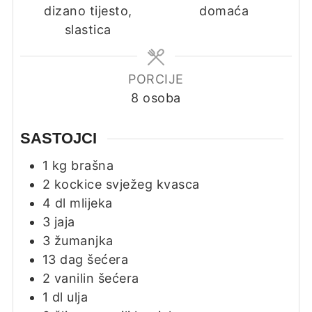
dizano tijesto,
domaća
slastica
PORCIJE
8
osoba
SASTOJCI
1
kg
brašna
2
kockice svježeg kvasca
4
dl
mlijeka
3
jaja
3
žumanjka
13
dag
šećera
2
vanilin šećera
1
dl
ulja