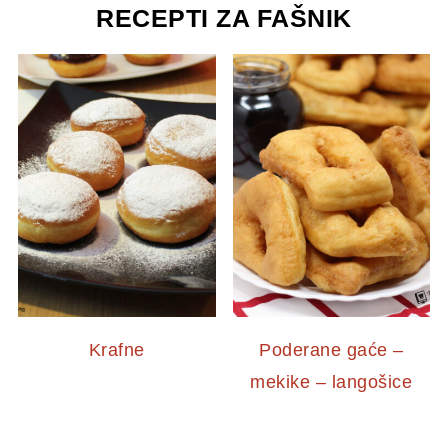
RECEPTI ZA FAŠNIK
Krafne
Poderane gaće –
mekike – langošice