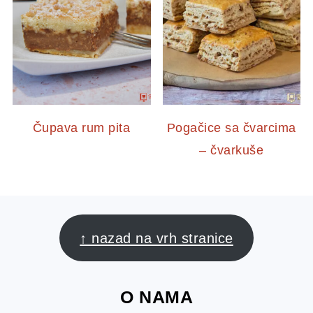
Čupava rum pita
Pogačice sa čvarcima
– čvarkuše
FOOTER
↑ nazad na vrh stranice
O NAMA