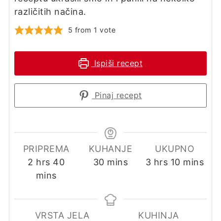
različitih načina.
5
from 1 vote
Ispiši recept
Pinaj recept
PRIPREMA
KUHANJE
UKUPNO
hours
minutes
minutes
hours
minutes
2
hrs
40
30
mins
3
hrs
10
mins
mins
VRSTA JELA
KUHINJA