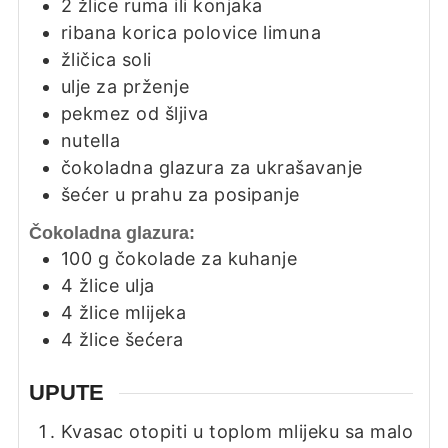
2
žlice
ruma ili konjaka
ribana korica polovice limuna
žličica
soli
ulje za prženje
pekmez od šljiva
nutella
čokoladna glazura za ukrašavanje
šećer u prahu za posipanje
Čokoladna glazura:
100
g
čokolade za kuhanje
4
žlice
ulja
4
žlice
mlijeka
4
žlice
šećera
UPUTE
Kvasac otopiti u toplom mlijeku sa malo