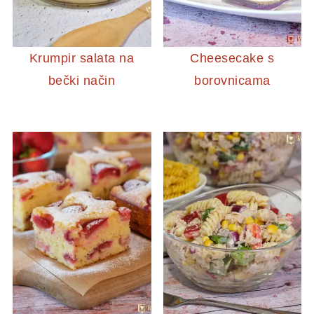
Krumpir salata na
Cheesecake s
bečki način
borovnicama