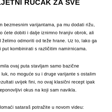
LJETNI RUČAK ZA SVE
nim bezmesnim varijantama, pa mu dodati rižu,
o ćete dobiti i dalje iznimno hranjiv obrok, ali
ad želimo odmoriti od teže hrane. Uz to, lako ga
 put kombinirati s različitim namirnicama.
emila ovaj puta stavljam samo bazične
 luk, no moguće su i druge varijante s ostalim
ultati uvijek fini, no ovaj klasični recept ipak
 neponovljivi okus na koji sam navikla.
 domaći sataraš potražite u novom videu: