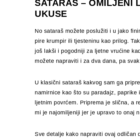
SATARAŠ – OMILJENI 
UKUSE
No sataraš možete poslužiti i u jako fi
pire krumpir ili tjesteninu kao prilog. Tak
još lakši i pogodniji za ljetne vrućine k
možete napraviti i za dva dana, pa svaki
U klasični sataraš kakvog sam ga pripr
namirnice kao što su paradajz, paprike i
ljetnim povrćem. Priprema je slična, a rez
mi je najomiljeniji jer je upravo to onaj
Sve detalje kako napraviti ovaj odličan