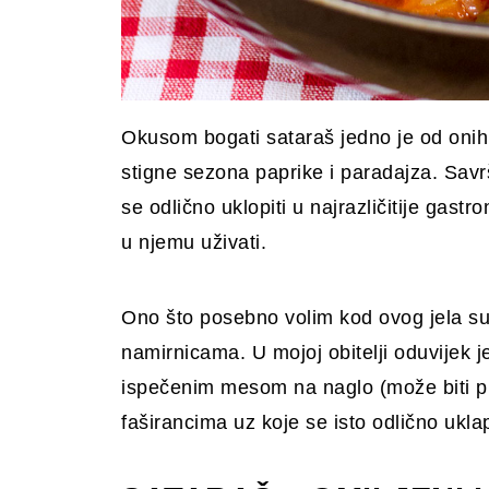
Okusom bogati sataraš jedno je od onih 
stigne sezona paprike i paradajza. Savrše
se odlično uklopiti u najrazličitije gastr
u njemu uživati.
Ono što posebno volim kod ovog jela su
namirnicama. U mojoj obitelji oduvijek 
ispečenim mesom na naglo (može biti prak
faširancima uz koje se isto odlično ukla