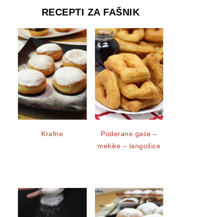
RECEPTI ZA FAŠNIK
Krafne
Poderane gaće –
mekike – langošice