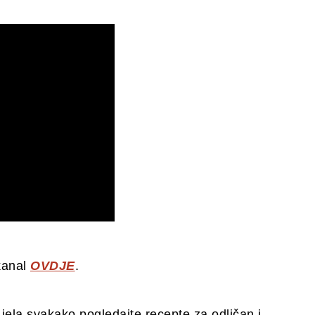
kanal
OVDJE
.
 jela svakako pogledajte recepte za odličan i