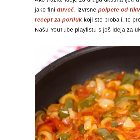
jako fini
đuveč
, izvrsne
polpete od tikv
recept za poriluk
koji ste probali, te p
Našu YouTube playlistu s još ideja za uk