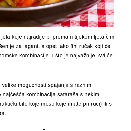
jela koje najradije pripremam tijekom ljeta čim
n je za lagani, a opet jako fini ručak koji će
onomske kombinacije. I što je najvažnije, svi će
 velike mogućnosti spajanja s raznim
je najčešća kombinacija sataraša s nekim
tički bilo koje meso koje imate pri ruci) ili s
pa.