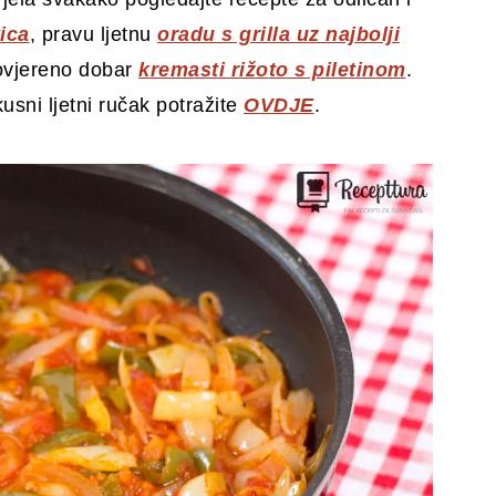
ica
, pravu ljetnu
oradu s grilla uz najbolji
rovjereno dobar
kremasti rižoto s piletinom
.
usni ljetni ručak potražite
OVDJE
.