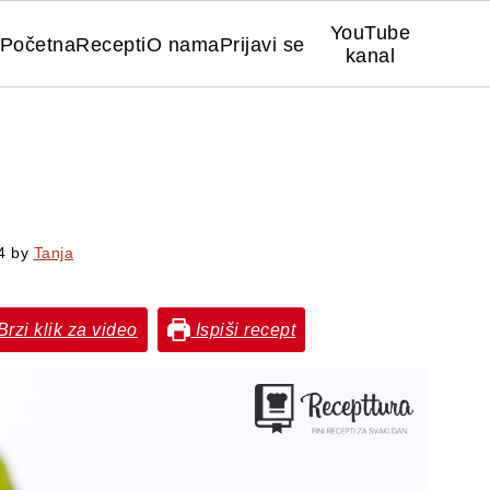
YouTube
Početna
Recepti
O nama
Prijavi se
kanal
4
by
Tanja
rzi klik za video
Ispiši recept