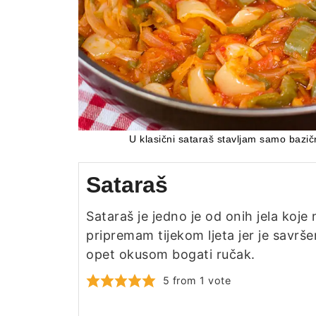
U klasični sataraš stavljam samo bazičn
Sataraš
Sataraš je jedno je od onih jela koje 
pripremam tijekom ljeta jer je savrše
opet okusom bogati ručak.
5
from 1 vote