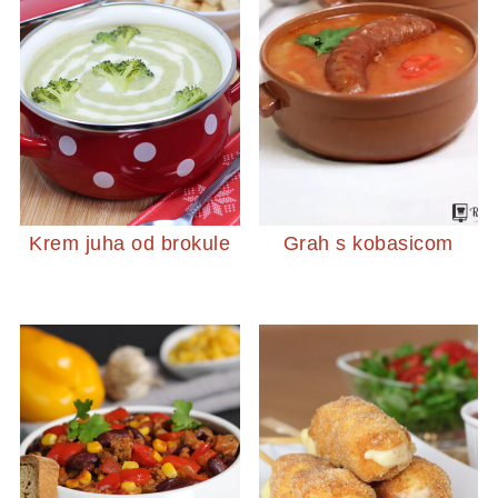
Krem juha od brokule
Grah s kobasicom