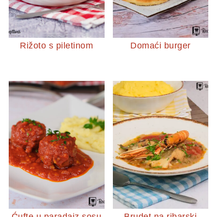
Rižoto s piletinom
Domaći burger
Ćufte u paradajz sosu
Brudet na ribarski