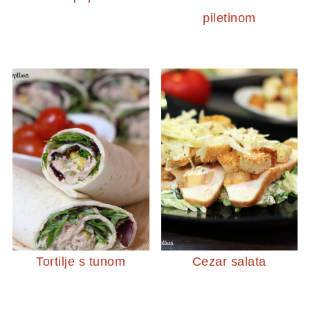
piletinom
Tortilje s tunom
Cezar salata