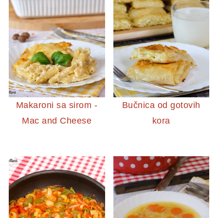
Makaroni sa sirom -
Bučnica od gotovih
Mac and Cheese
kora