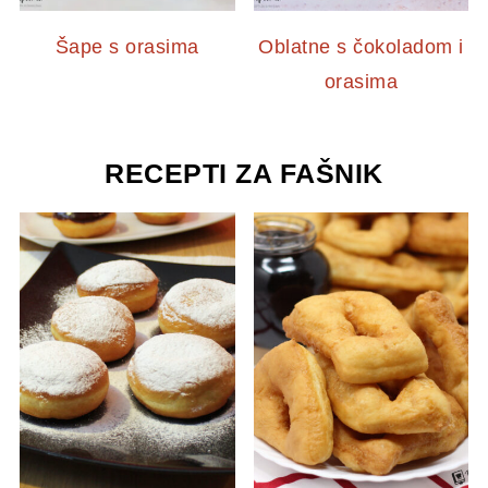
Šape s orasima
Oblatne s čokoladom i
orasima
RECEPTI ZA FAŠNIK