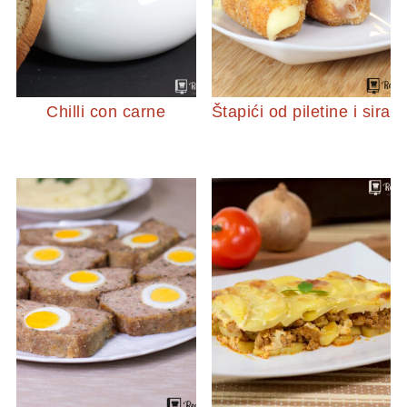
Chilli con carne
Štapići od piletine i sira