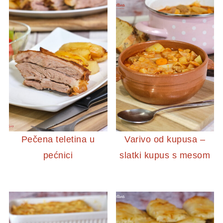
Pečena teletina u
Varivo od kupusa –
pećnici
slatki kupus s mesom