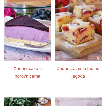
Cheesecake s
Jednostavni kolač od
borovnicama
jagoda