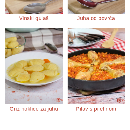
Vinski gulaš
Juha od povrća
Griz noklice za juhu
Pilav s piletinom