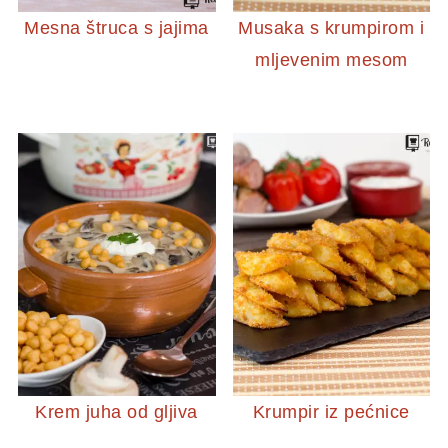
Mesna štruca s jajima
Musaka s krumpirom i
mljevenim mesom
Krem juha od gljiva
Krumpir iz pećnice