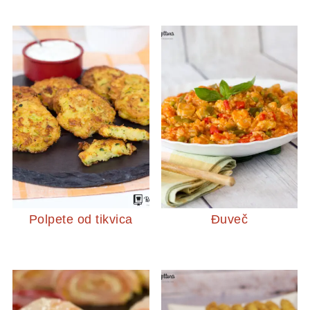
Polpete od tikvica
Đuveč