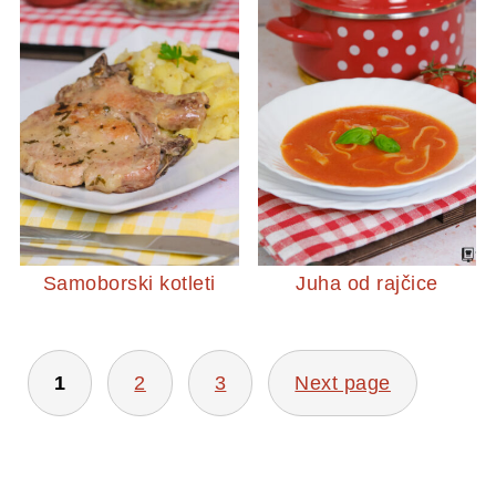
Samoborski kotleti
Juha od rajčice
BROJEVI
1
2
3
Next page
STRANICA
OBJAVA