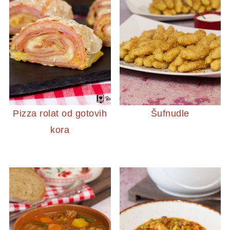
Pizza rolat od gotovih
Šufnudle
kora