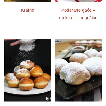
Krafne
Poderane gaće –
mekike – langošice