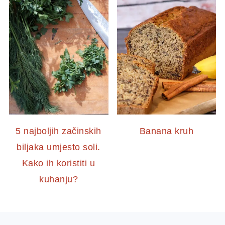
5 najboljih začinskih
Banana kruh
biljaka umjesto soli.
Kako ih koristiti u
kuhanju?