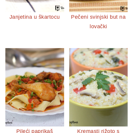
Janjetina u škartocu
Pečeni svinjski but na
lovački
Pileći paprikaš
Kremasti rižoto s