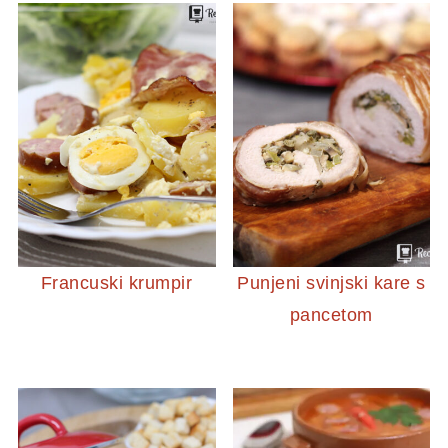
Francuski krumpir
Punjeni svinjski kare s
pancetom