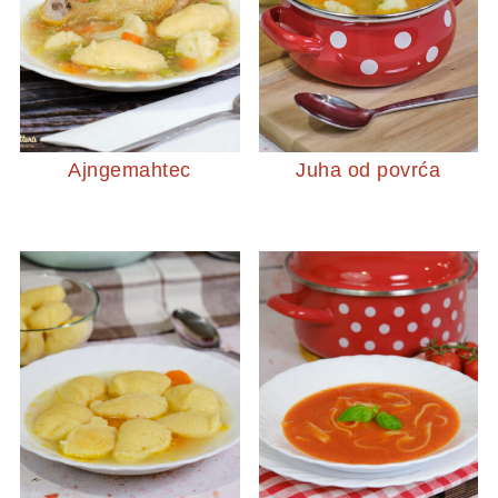
Ajngemahtec
Juha od povrća