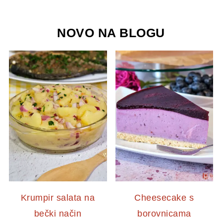
NOVO NA BLOGU
Krumpir salata na
Cheesecake s
bečki način
borovnicama