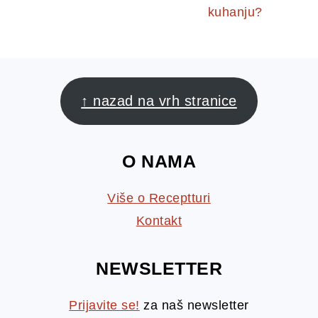
kuhanju?
FOOTER
↑ nazad na vrh stranice
O NAMA
Više o Receptturi
Kontakt
NEWSLETTER
Prijavite se!
za naš newsletter