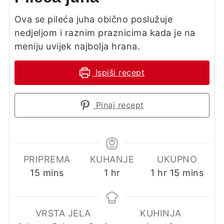
Ova se pileća juha obično poslužuje
nedjeljom i raznim praznicima kada je na
meniju uvijek najbolja hrana.
Ispiši recept
Pinaj recept
PRIPREMA
KUHANJE
UKUPNO
minutes
hour
hour
minutes
15
mins
1
hr
1
hr
15
mins
VRSTA JELA
KUHINJA