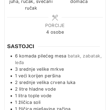
juha, ručak, svečani
domaća
ručak
PORCIJE
4
osobe
SASTOJCI
6
komada
pilećeg mesa
batak, zabatak,
leđa
3
srednje velike mrkve
1
veći korijen peršina
2
srednje velika crvena luka
2
litre
hladne vode
1
litra
tople vode
1
žličica
soli
1
žličica
mješavine začina