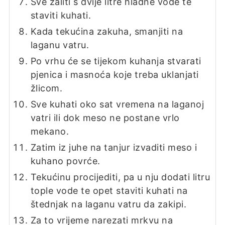
Sve zaliti s dvije litre hladne vode te
staviti kuhati.
Kada tekućina zakuha, smanjiti na
laganu vatru.
Po vrhu će se tijekom kuhanja stvarati
pjenica i masnoća koje treba uklanjati
žlicom.
Sve kuhati oko sat vremena na laganoj
vatri ili dok meso ne postane vrlo
mekano.
Zatim iz juhe na tanjur izvaditi meso i
kuhano povrće.
Tekućinu procijediti, pa u nju dodati litru
tople vode te opet staviti kuhati na
štednjak na laganu vatru da zakipi.
Za to vrijeme narezati mrkvu na