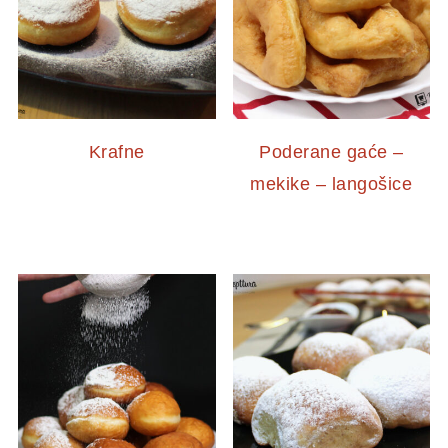
Krafne
Poderane gaće –
mekike – langošice