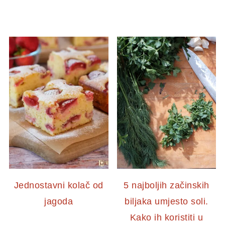
Jednostavni kolač od
5 najboljih začinskih
jagoda
biljaka umjesto soli.
Kako ih koristiti u