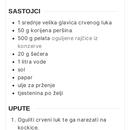
SASTOJCI
1
srednje velika glavica crvenog luka
50
g
korijena peršina
500
g
pelata
oguljene rajčice iz
konzerve
20
g
šećera
1
litra
vode
sol
papar
ulje za prženje
tjestenina po želji
UPUTE
Oguliti crveni luk te ga narezati na
kockice.