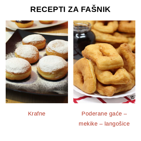
RECEPTI ZA FAŠNIK
Krafne
Poderane gaće –
mekike – langošice