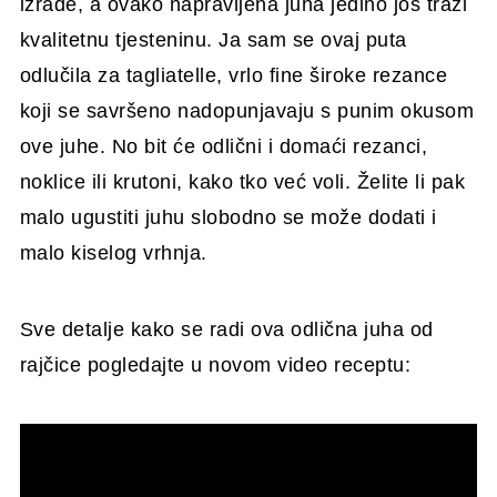
izrade, a ovako napravljena juha jedino još traži
kvalitetnu tjesteninu. Ja sam se ovaj puta
odlučila za tagliatelle, vrlo fine široke rezance
koji se savršeno nadopunjavaju s punim okusom
ove juhe. No bit će odlični i domaći rezanci,
noklice ili krutoni, kako tko već voli. Želite li pak
malo ugustiti juhu slobodno se može dodati i
malo kiselog vrhnja.
Sve detalje kako se radi ova odlična juha od
rajčice pogledajte u novom video receptu: