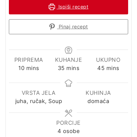
Ispiši recept
Pinaj recept
PRIPREMA
KUHANJE
UKUPNO
minutes
minutes
minutes
10
mins
35
mins
45
mins
VRSTA JELA
KUHINJA
juha, ručak, Soup
domaća
PORCIJE
4
osobe