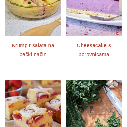
Krumpir salata na
Cheesecake s
bečki način
borovnicama