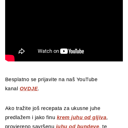
Besplatno se prijavite na naš YouTube
kanal
OVDJE
.
Ako tražite još recepata za ukusne juhe
predlažem i jako finu
krem juhu od gljiva
,
provjereno savršenu
juhu od bundeve
, te