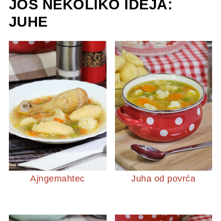
JOŠ NEKOLIKO IDEJA:
JUHE
Ajngemahtec
Juha od povrća