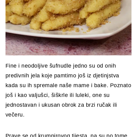
Fine i neodoljive šufnudle jedno su od onih
predivnih jela koje pamtimo još iz djetinjstva
kada su ih spremale naše mame i bake. Poznato
još i kao valjušci, šiškrle ili luleki, one su
jednostavan i ukusan obrok za brzi ručak ili
večeru.
Prave se od krumpirovog tijesta, pa su po tome