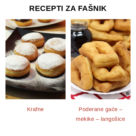
RECEPTI ZA FAŠNIK
Krafne
Poderane gaće –
mekike – langošice