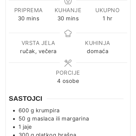
PRIPREMA
KUHANJE
UKUPNO
minutes
minutes
hour
30
mins
30
mins
1
hr
VRSTA JELA
KUHINJA
ručak, večera
domaća
PORCIJE
4
osobe
SASTOJCI
600
g
krumpira
50
g
maslaca ili margarina
1
jaje
300
g
glatkog brašna