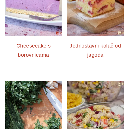
Cheesecake s
Jednostavni kolač od
borovnicama
jagoda