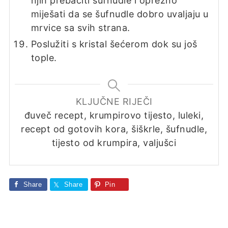
njih prebaciti šufnudle i oprezno
miješati da se šufnudle dobro uvaljaju u
mrvice sa svih strana.
Poslužiti s kristal šećerom dok su još
tople.
KLJUČNE RIJEČI
đuveč recept, krumpirovo tijesto, luleki,
recept od gotovih kora, šiškrle, šufnudle,
tijesto od krumpira, valjušci
Share
Share
Pin