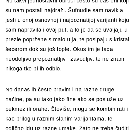
No takvi jednostavni obroci često su baš oni koji
su nam postali najdraži. Šufnudle sam navikla
jesti u onoj osnovnoj i najpoznatijoj varijanti koju
sam napravila i ovaj put, a to je da se uvaljaju u
prezle popržene s malo ulja, te posipaju s kristal
šećerom dok su još tople. Okus im je tada
neodoljivo prepoznatljiv i zavodljiv, te ne znam
nikoga tko bi ih odbio.
No danas ih često pravim i na razne druge
načine, pa su tako jako fine ako se posluže uz
pekmez ili orahe. Štoviše, mogu se kombinirati i
kao prilog u raznim slanim varijantama, te
odlično idu uz razne umake. Zato ne treba čuditi