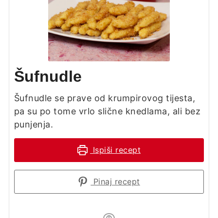
Šufnudle
Šufnudle se prave od krumpirovog tijesta,
pa su po tome vrlo slične knedlama, ali bez
punjenja.
Ispiši recept
Pinaj recept