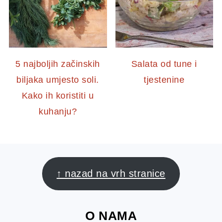
5 najboljih začinskih
Salata od tune i
biljaka umjesto soli.
tjestenine
Kako ih koristiti u
kuhanju?
FOOTER
↑ nazad na vrh stranice
O NAMA