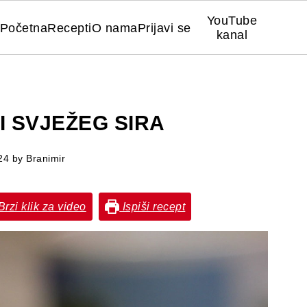
YouTube
Početna
Recepti
O nama
Prijavi se
kanal
 SVJEŽEG SIRA
24
by
Branimir
rzi klik za video
Ispiši recept