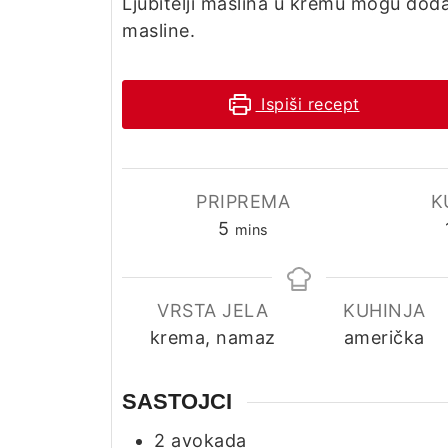
Ljubitelji maslina u kremu mogu doda
masline.
Ispiši recept
PRIPREMA
K
minutes
5
mins
VRSTA JELA
KUHINJA
krema, namaz
američka
SASTOJCI
2
avokada