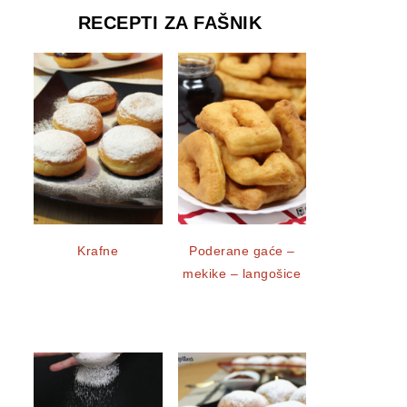
RECEPTI ZA FAŠNIK
Krafne
Poderane gaće –
mekike – langošice