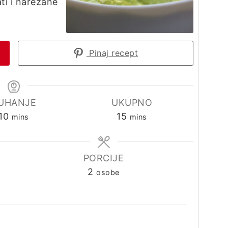
ti i narezane
Pinaj recept
UHANJE
UKUPNO
minutes
minutes
10
15
mins
mins
PORCIJE
2
osobe