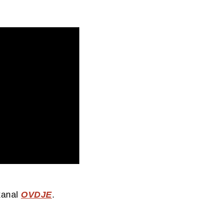
kanal
OVDJE
.