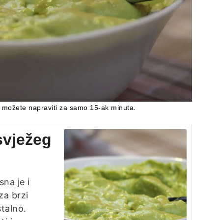
 možete napraviti za samo 15-ak minuta.
svježeg
na je i
za brzi
stalno.