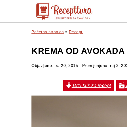
Početna stranica
»
Recepti
KREMA OD AVOKADA I
Objavljeno:
tra 20, 2015
· Promijenjeno:
ruj 3, 20
Brzi klik za recept
B