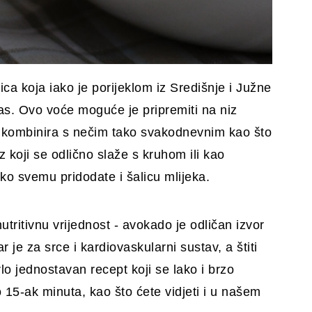
ca koja iako je porijeklom iz Središnje i Južne
as. Ovo voće moguće je pripremiti na niz
ga kombinira s nečim tako svakodnevnim kao što
z koji se odlično slaže s kruhom ili kao
ako svemu pridodate i šalicu mlijeka.
utritivnu vrijednost - avokado je odličan izvor
ar je za srce i kardiovaskularni sustav, a štiti
lo jednostavan recept koji se lako i brzo
15-ak minuta, kao što ćete vidjeti i u našem