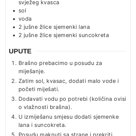
svježeg kvasca
sol
voda
2
jušne žlice
sjemenki lana
2
jušne žlice
sjemenki suncokreta
UPUTE
Brašno prebacimo u posudu za
miješanje.
Zatim sol, kvasac, dodati malo vode i
početi miješati.
Dodavati vodu po potrebi (količina ovisi
o vlažnosti brašna).
U izmiješanu smjesu dodati sjemenke
lana i suncokreta.
Posudu maknuti sa strane i prekriti