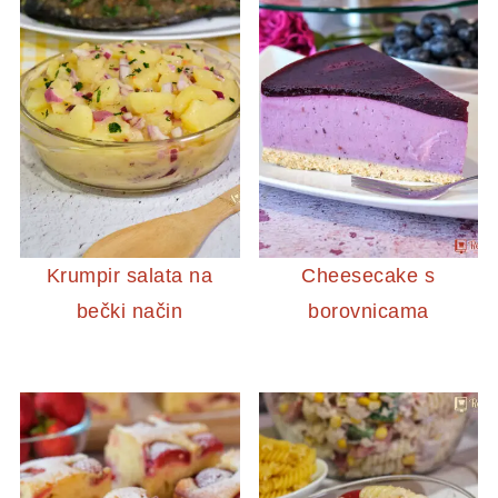
Krumpir salata na
Cheesecake s
bečki način
borovnicama