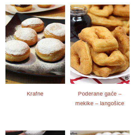
Krafne
Poderane gaće –
mekike – langošice