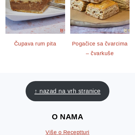
Čupava rum pita
Pogačice sa čvarcima
– čvarkuše
FOOTER
↑ nazad na vrh stranice
O NAMA
Više o Receptturi