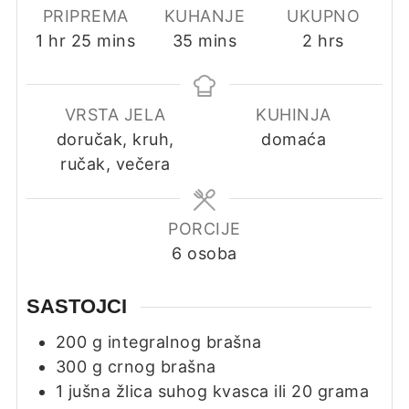
PRIPREMA
KUHANJE
UKUPNO
hour
minutes
minutes
hours
1
hr
25
mins
35
mins
2
hrs
VRSTA JELA
KUHINJA
doručak, kruh,
domaća
ručak, večera
PORCIJE
6
osoba
SASTOJCI
200
g
integralnog brašna
300
g
crnog brašna
1
jušna žlica
suhog kvasca ili 20 grama