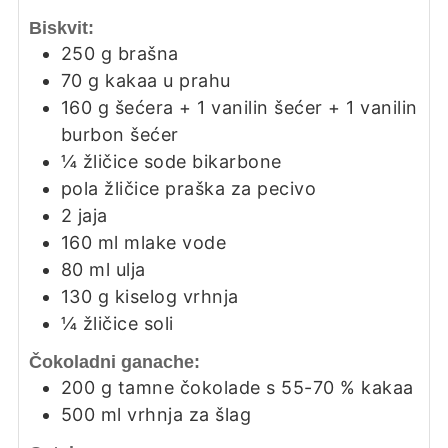
Biskvit:
250
g
brašna
70
g
kakaa u prahu
160
g
šećera + 1 vanilin šećer + 1 vanilin
burbon šećer
¼
žličice
sode bikarbone
pola
žličice
praška za pecivo
2
jaja
160
ml
mlake vode
80
ml
ulja
130
g
kiselog vrhnja
¼
žličice
soli
Čokoladni ganache:
200
g
tamne čokolade s 55-70 % kakaa
500
ml
vrhnja za šlag