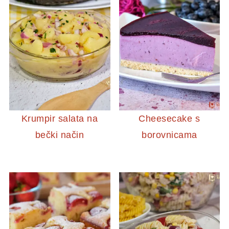
Krumpir salata na
Cheesecake s
bečki način
borovnicama