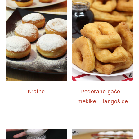
Krafne
Poderane gaće –
mekike – langošice