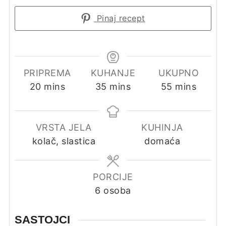
Pinaj recept
PRIPREMA
KUHANJE
UKUPNO
minutes
minutes
minutes
20
mins
35
mins
55
mins
VRSTA JELA
KUHINJA
kolač, slastica
domaća
PORCIJE
6
osoba
SASTOJCI