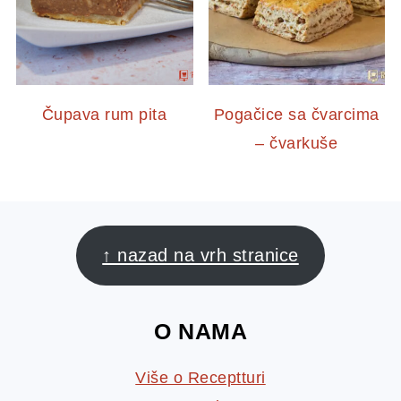
Čupava rum pita
Pogačice sa čvarcima
– čvarkuše
FOOTER
↑ nazad na vrh stranice
O NAMA
Više o Receptturi