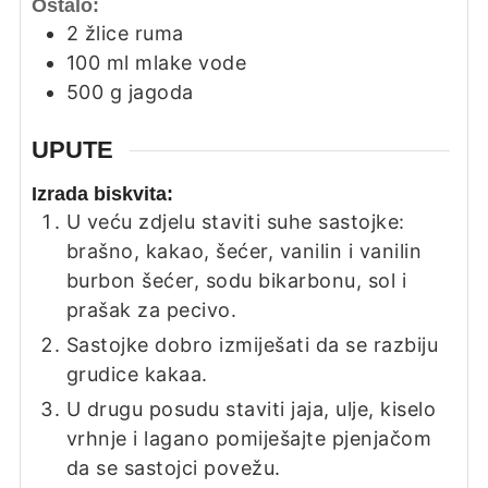
Ostalo:
2
žlice
ruma
100
ml
mlake vode
500
g
jagoda
UPUTE
Izrada biskvita:
U veću zdjelu staviti suhe sastojke:
brašno, kakao, šećer, vanilin i vanilin
burbon šećer, sodu bikarbonu, sol i
prašak za pecivo.
Sastojke dobro izmiješati da se razbiju
grudice kakaa.
U drugu posudu staviti jaja, ulje, kiselo
vrhnje i lagano pomiješajte pjenjačom
da se sastojci povežu.