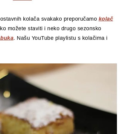
ednostavnih kolača svakako preporučamo
kolač
ako možete staviti i neko drugo sezonsko
abuka
. Našu YouTube playlistu s kolačima i