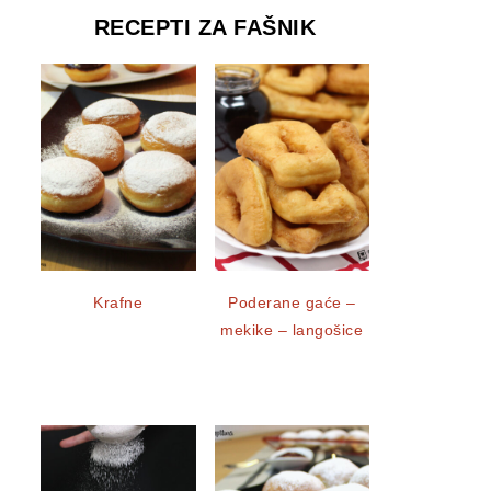
RECEPTI ZA FAŠNIK
Krafne
Poderane gaće –
mekike – langošice