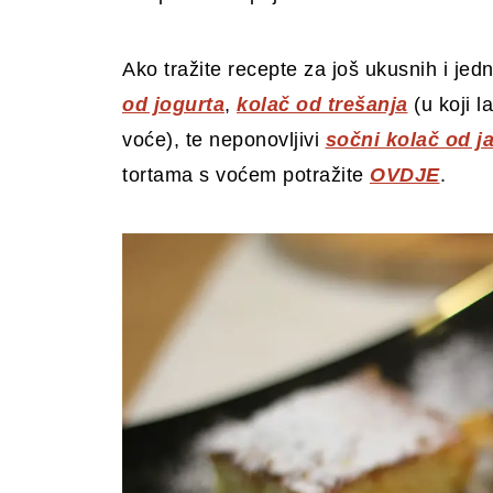
Ako tražite recepte za još ukusnih i j
od jogurta
,
kolač od trešanja
(u koji l
voće), te neponovljivi
sočni kolač od j
tortama s voćem potražite
OVDJE
.