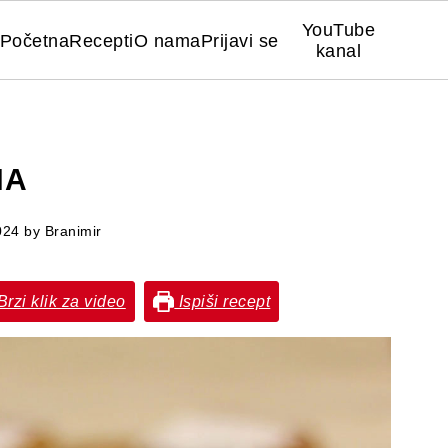
YouTube
Početna
Recepti
O nama
Prijavi se
kanal
NA
024
by
Branimir
rzi klik za video
Ispiši recept