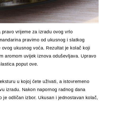
 pravo vrijeme za izradu ovog vrlo
mandarina pravimo od ukusnog i slatkog
e ovog ukusnog voća. Rezultat je kolač koji
nom aromom uvijek iznova oduševljava. Upravo
slastica poput ove.
sturu u kojoj ćete uživati, a istovremeno
ovu izradu. Nakon napornog radnog dana
vo je odličan izbor. Ukusan i jednostavan kolač,