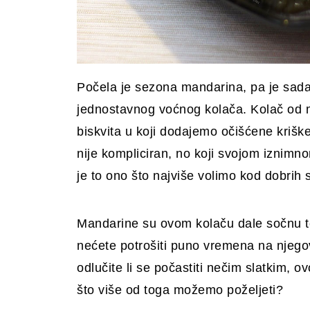
Počela je sezona mandarina, pa je sada
jednostavnog voćnog kolača. Kolač od 
biskvita u koji dodajemo očišćene krišk
nije kompliciran, no koji svojom iznim
je to ono što najviše volimo kod dobrih 
Mandarine su ovom kolaču dale sočnu tek
nećete potrošiti puno vremena na njeg
odlučite li se počastiti nečim slatkim, o
što više od toga možemo poželjeti?