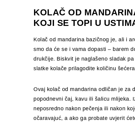
KOLAČ OD MANDARIN
KOJI SE TOPI U USTIM
Kolač od mandarina bazičnog je, ali i ar
smo da će se i vama dopasti – barem do
drukčije. Biskvit je naglašeno sladak pa
slatke kolače prilagodite količinu šećera
Ovaj kolač od mandarina odličan je za do
popodnevni čaj, kavu ili šalicu mlijeka. I
neposredno nakon pečenja ili nakon koje
očaravajuć, a ako ga probate uvjerit ćet