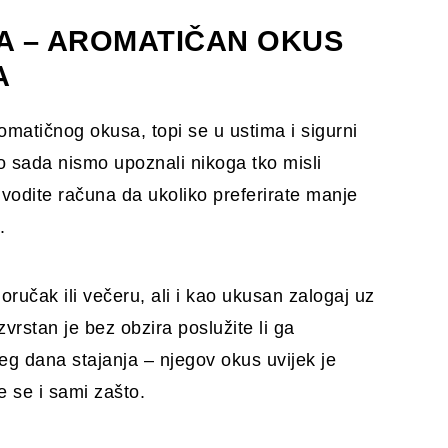
A – AROMATIČAN OKUS
A
omatičnog okusa, topi se u ustima i sigurni
 sada nismo upoznali nikoga tko misli
 vodite računa da ukoliko preferirate manje
.
ručak ili večeru, ali i kao ukusan zalogaj uz
zvrstan je bez obzira poslužite li ga
g dana stajanja – njegov okus uvijek je
e se i sami zašto.