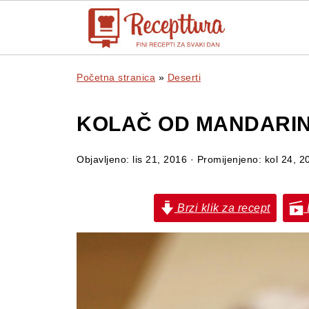
Početna stranica
»
Deserti
KOLAČ OD MANDARI
Objavljeno:
lis 21, 2016
· Promijenjeno:
kol 24, 2
Brzi klik za recept
B