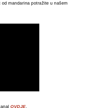
lač od mandarina potražite u našem
kanal
OVDJE
.