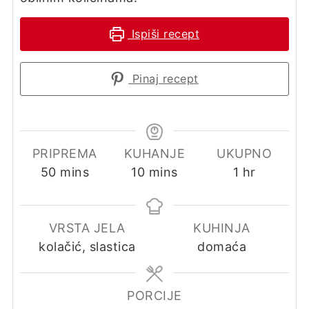
Ispiši recept
Pinaj recept
PRIPREMA
KUHANJE
UKUPNO
minutes
minutes
hour
50
mins
10
mins
1
hr
VRSTA JELA
KUHINJA
kolačić, slastica
domaća
PORCIJE