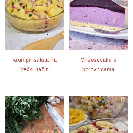
Krumpir salata na
Cheesecake s
bečki način
borovnicama