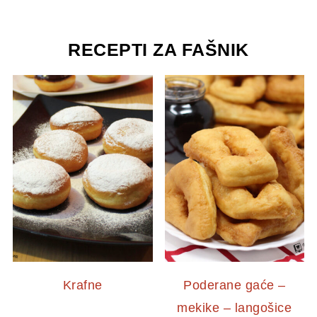
RECEPTI ZA FAŠNIK
Krafne
Poderane gaće –
mekike – langošice