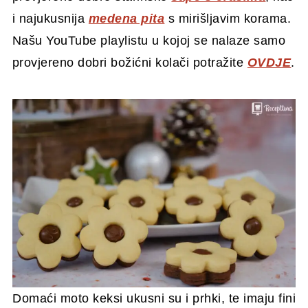
i najukusnija
medena pita
s mirišljavim korama.
Našu YouTube playlistu u kojoj se nalaze samo
provjereno dobri božićni kolači potražite
OVDJE
.
Domaći moto keksi ukusni su i prhki, te imaju fini