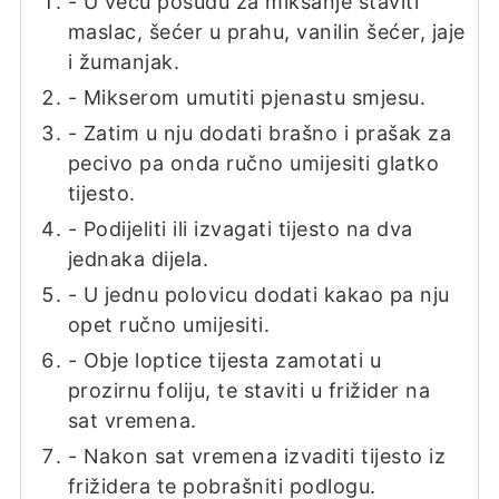
- U veću posudu za miksanje staviti
maslac, šećer u prahu, vanilin šećer, jaje
i žumanjak.
- Mikserom umutiti pjenastu smjesu.
- Zatim u nju dodati brašno i prašak za
pecivo pa onda ručno umijesiti glatko
tijesto.
- Podijeliti ili izvagati tijesto na dva
jednaka dijela.
- U jednu polovicu dodati kakao pa nju
opet ručno umijesiti.
- Obje loptice tijesta zamotati u
prozirnu foliju, te staviti u frižider na
sat vremena.
- Nakon sat vremena izvaditi tijesto iz
frižidera te pobrašniti podlogu.