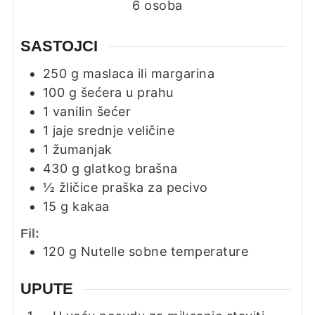
6
osoba
SASTOJCI
250
g
maslaca ili margarina
100
g
šećera u prahu
1
vanilin šećer
1
jaje srednje veličine
1
žumanjak
430
g
glatkog brašna
½
žličice
praška za pecivo
15
g
kakaa
Fil:
120
g
Nutelle sobne temperature
UPUTE