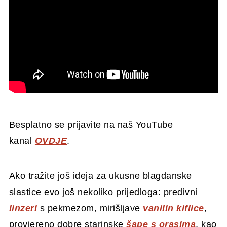
Besplatno se prijavite na naš YouTube
kanal
OVDJE
.
Ako tražite još ideja za ukusne blagdanske
slastice evo još nekoliko prijedloga: predivni
linzeri
s pekmezom, mirišljave
vanilin kiflice
,
provjereno dobre starinske
šape s orasima
, kao