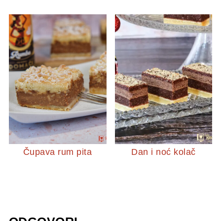
Čupava rum pita
Dan i noć kolač