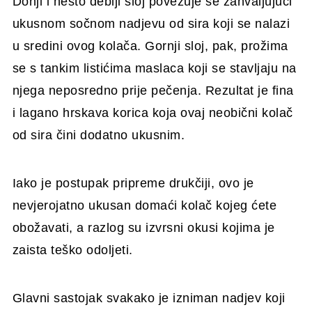
Donji i nešto deblji sloj povezuje se zahvaljujući
ukusnom sočnom nadjevu od sira koji se nalazi
u sredini ovog kolača. Gornji sloj, pak, prožima
se s tankim listićima maslaca koji se stavljaju na
njega neposredno prije pečenja. Rezultat je fina
i lagano hrskava korica koja ovaj neobični kolač
od sira čini dodatno ukusnim.
Iako je postupak pripreme drukčiji, ovo je
nevjerojatno ukusan domaći kolač kojeg ćete
obožavati, a razlog su izvrsni okusi kojima je
zaista teško odoljeti.
Glavni sastojak svakako je izniman nadjev koji