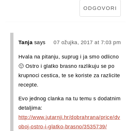
ODGOVORI
Tanja
says
07 ožujka, 2017 at 7:03 pm
Hvala na pitanju, suprug i ja smo odlicno
🙂 Ostro i glatko brasno razlikuju se po
krupnoci cestica, te se koriste za razlicite
recepte.
Evo jednog clanka na tu temu s dodatnim
detaljima:
http://www.jutarnji.hr/dobrahrana/price/dv
oboj-ostro-i-glatko-brasno/3535739/