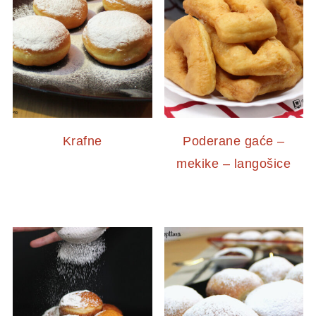
Krafne
Poderane gaće –
mekike – langošice