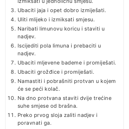
izmiksati u jednoličnu smjesu.
Ubaciti jaja i opet dobro izmiješati.
Uliti mlijeko i izmiksati smjesu.
Naribati limunovu koricu i staviti u
nadjev.
Iscijediti pola limuna i prebaciti u
nadjev.
Ubaciti mljevene bademe i promiješati.
Ubaciti grožđice i promiješati.
Namastiti i pobrašniti protvan u kojem
će se peći kolač.
Na dno protvana staviti dvije trećine
suhe smjese od brašna.
Preko prvog sloja zaliti nadjev i
poravnati ga.