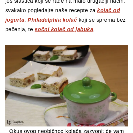
još slastica koji se rade na malo drugačiji način,
svakako pogledajte naše recepte za
kolač od
jogurta
,
Philadelphia kolač
koji se sprema bez
pečenja, te
sočni kolač od jabuka
.
Okus ovog neobičnog kolača zazvonit će vam