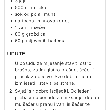
3
jaja
500
ml
mlijeka
sok od pola limuna
naribana limunova korica
1
vanilin šećer
80
g
grožđica
60
g
mljevenih badema
UPUTE
U posudu za miješanje staviti oštro
brašno, zatim glatko brašno, šećer i
prašak za pecivo. Sve dobro ručno
izmiješati i staviti sa strane.
Svježi sir dobro iscijediti. Ocijeđeni
prebaciti u posudu za miksanje, dodati
mu šećer u prahu i vanilin šećer te