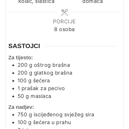
kolač, slastica
domaća
PORCIJE
8
osoba
SASTOJCI
Za tijesto:
200
g
oštrog brašna
200
g
glatkog brašna
100
g
šećera
1
prašak za pecivo
50
g
maslaca
Za nadjev:
750
g
iscijeđenog svježeg sira
100
g
šećera u prahu