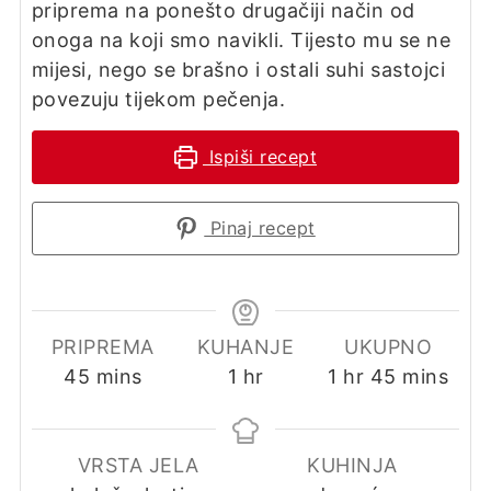
priprema na ponešto drugačiji način od
onoga na koji smo navikli. Tijesto mu se ne
mijesi, nego se brašno i ostali suhi sastojci
povezuju tijekom pečenja.
Ispiši recept
Pinaj recept
PRIPREMA
KUHANJE
UKUPNO
minutes
hour
hour
minutes
45
mins
1
hr
1
hr
45
mins
VRSTA JELA
KUHINJA