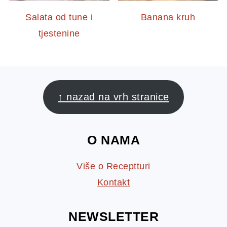
Salata od tune i
Banana kruh
tjestenine
FOOTER
↑ nazad na vrh stranice
O NAMA
Više o Receptturi
Kontakt
NEWSLETTER