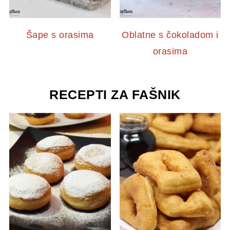
Šape s orasima
Oblatne s čokoladom i
orasima
RECEPTI ZA FAŠNIK