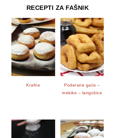
RECEPTI ZA FAŠNIK
Krafne
Poderane gaće –
mekike – langošice