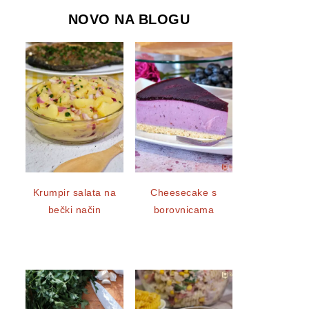
NOVO NA BLOGU
Krumpir salata na
Cheesecake s
bečki način
borovnicama