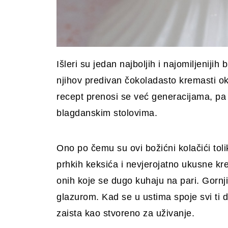
Išleri su jedan najboljih i najomiljeniji
njihov predivan čokoladasto kremasti ok
recept prenosi se već generacijama, pa
blagdanskim stolovima.
Ono po čemu su ovi božićni kolačići toli
prhkih keksića i nevjerojatno ukusne kr
onih koje se dugo kuhaju na pari. Gorn
glazurom. Kad se u ustima spoje svi ti d
zaista kao stvoreno za uživanje.