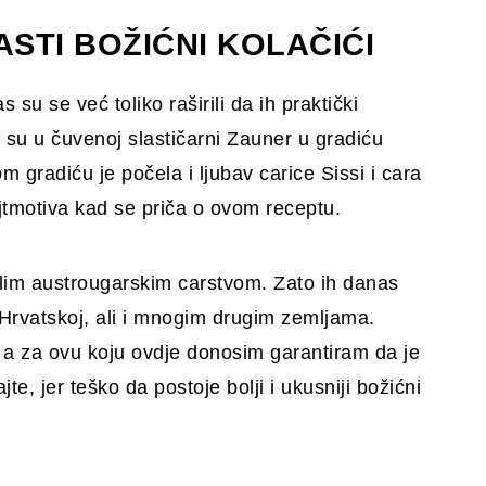
MASTI BOŽIĆNI KOLAČIĆI
s su se već toliko raširili da ih praktički
u u čuvenoj slastičarni Zauner u gradiću
m gradiću je počela i ljubav carice Sissi i cara
ajtmotiva kad se priča o ovom receptu.
ijelim austrougarskim carstvom. Zato ih danas
Hrvatskoj, ali i mnogim drugim zemljama.
, a za ovu koju ovdje donosim garantiram da je
e, jer teško da postoje bolji i ukusniji božićni