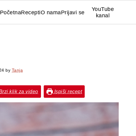
YouTube
Početna
Recepti
O nama
Prijavi se
kanal
24
by
Tanja
rzi klik za video
Ispiši recept