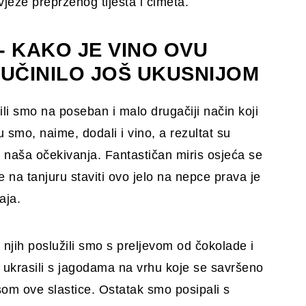
vježe preprženog tijesta i cimeta.
- KAKO JE VINO OVU
 UČINILO JOŠ UKUSNIJOM
ili smo na poseban i malo drugačiji način koji
 smo, naime, dodali i vino, a rezultat su
 naša očekivanja. Fantastičan miris osjeća se
e na tanjuru staviti ovo jelo na nepce prava je
aja.
o njih poslužili smo s preljevom od čokolade i
 ukrasili s jagodama na vrhu koje se savršeno
som ove slastice. Ostatak smo posipali s