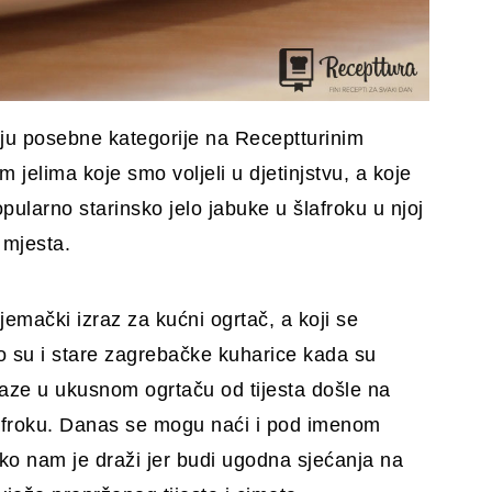
ju posebne kategorije na Receptturinim
 jelima koje smo voljeli u djetinjstvu, a koje
larno starinsko jelo jabuke u šlafroku u njoj
 mjesta.
jemački izraz za kućni ogrtač, a koji se
su i stare zagrebačke kuharice kada su
laze u ukusnom ogrtaču od tijesta došle na
šlafroku. Danas se mogu naći i pod imenom
ko nam je draži jer budi ugodna sjećanja na