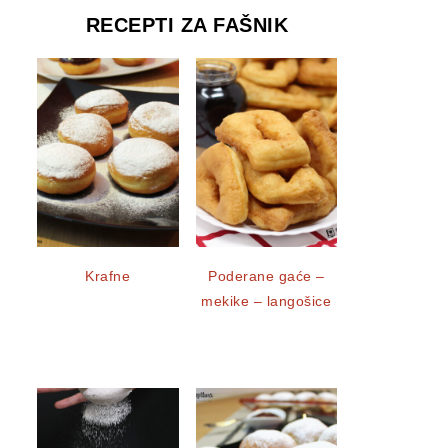
RECEPTI ZA FAŠNIK
Krafne
Poderane gaće –
mekike – langošice