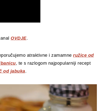
kanal
OVDJE
.
preporučujemo atraktivne i zamamne
ružice od
ibanicu
, te s razlogom najpopularniji recept
č od jabuka
.