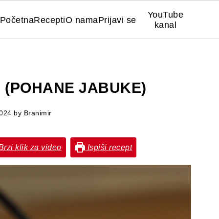
YouTube
Početna
Recepti
O nama
Prijavi se
kanal
 (POHANE JABUKE)
2024
by
Branimir
rzi klik za video
Ispiši recept