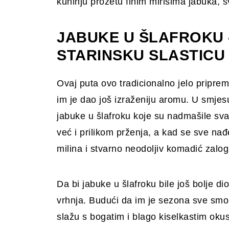
kuhinju prožetu finim mirisima jabuka, s
JABUKE U ŠLAFROKU 
STARINSKU SLASTICU
Ovaj puta ovo tradicionalno jelo priprem
im je dao još izraženiju aromu. U smjesu
jabuke u šlafroku koje su nadmašile sva
već i prilikom prženja, a kad se sve nađ
milina i stvarno neodoljiv komadić zalog
Da bi jabuke u šlafroku bile još bolje di
vrhnja. Budući da im je sezona sve smo
slažu s bogatim i blago kiselkastim oku