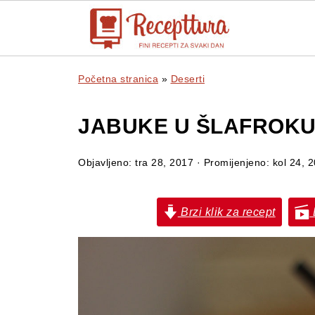
Početna stranica
»
Deserti
JABUKE U ŠLAFROKU
Objavljeno:
tra 28, 2017
· Promijenjeno:
kol 24, 
Brzi klik za recept
B