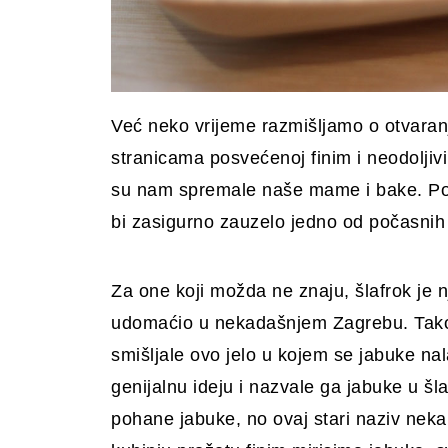
Već neko vrijeme razmišljamo o otvaran
stranicama posvećenoj finim i neodoljivim
su nam spremale naše mame i bake. Popu
bi zasigurno zauzelo jedno od počasnih
Za one koji možda ne znaju, šlafrok je n
udomaćio u nekadašnjem Zagrebu. Tako 
smišljale ovo jelo u kojem se jabuke na
genijalnu ideju i nazvale ga jabuke u 
pohane jabuke, no ovaj stari naziv neka