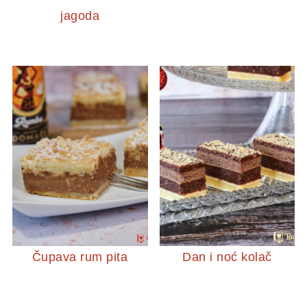
jagoda
Čupava rum pita
Dan i noć kolač