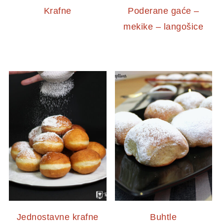
Krafne
Poderane gaće –
mekike – langošice
Jednostavne krafne
Buhtle