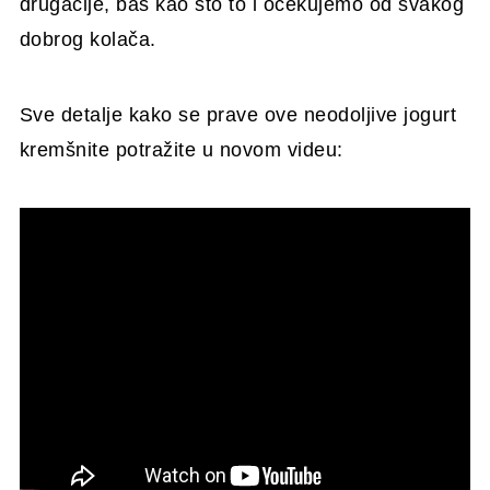
drugačije, baš kao što to i očekujemo od svakog
dobrog kolača.
Sve detalje kako se prave ove neodoljive jogurt
kremšnite potražite u novom videu: