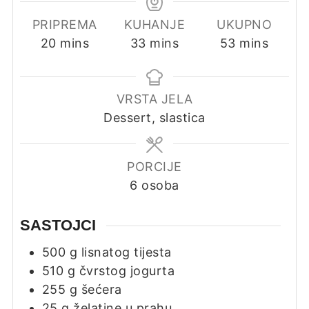
PRIPREMA
KUHANJE
UKUPNO
minutes
minutes
minutes
20
mins
33
mins
53
mins
VRSTA JELA
Dessert, slastica
PORCIJE
6
osoba
SASTOJCI
500
g
lisnatog tijesta
510
g
čvrstog jogurta
255
g
šećera
25
g
želatine u prahu