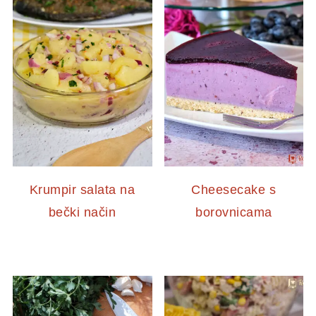
Krumpir salata na
Cheesecake s
bečki način
borovnicama