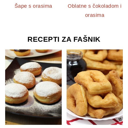
Šape s orasima
Oblatne s čokoladom i
orasima
RECEPTI ZA FAŠNIK