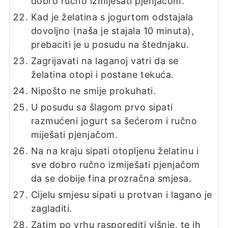
dobro ručno izmiješati pjenjačom.
Kad je želatina s jogurtom odstajala
dovoljno (naša je stajala 10 minuta),
prebaciti je u posudu na štednjaku.
Zagrijavati na laganoj vatri da se
želatina otopi i postane tekuća.
Nipošto ne smije prokuhati.
U posudu sa šlagom prvo sipati
razmućeni jogurt sa šećerom i ručno
miješati pjenjačom.
Na na kraju sipati otopljenu želatinu i
sve dobro ručno izmiješati pjenjačom
da se dobije fina prozračna smjesa.
Cijelu smjesu sipati u protvan i lagano je
zagladiti.
Zatim po vrhu rasporediti višnje, te ih