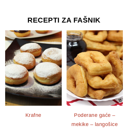
RECEPTI ZA FAŠNIK
Krafne
Poderane gaće –
mekike – langošice