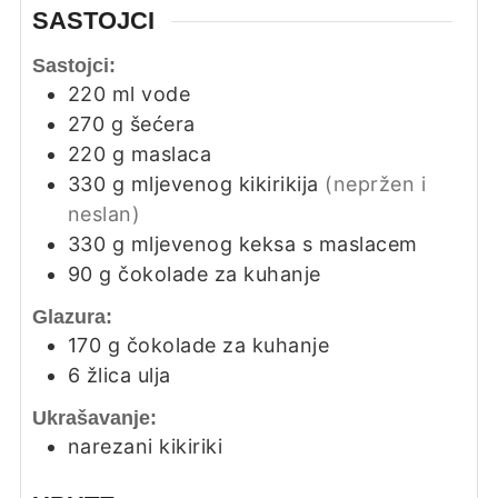
SASTOJCI
Sastojci:
220
ml
vode
270
g
šećera
220
g
maslaca
330
g
mljevenog kikirikija
(nepržen i
neslan)
330
g
mljevenog keksa s maslacem
90
g
čokolade za kuhanje
Glazura:
170
g
čokolade za kuhanje
6
žlica
ulja
Ukrašavanje:
narezani kikiriki