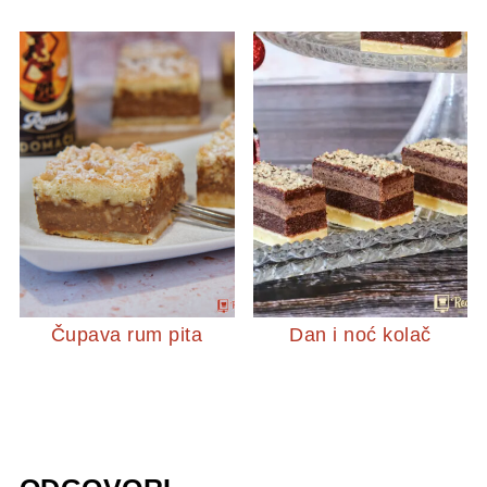
Čupava rum pita
Dan i noć kolač