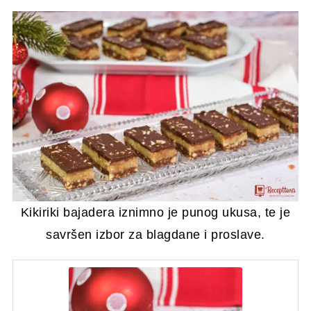
Kikiriki bajadera iznimno je punog ukusa, te je
savršen izbor za blagdane i proslave.