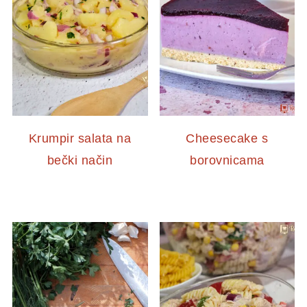
Krumpir salata na
Cheesecake s
bečki način
borovnicama