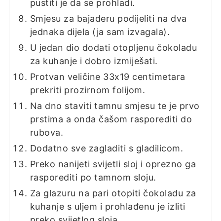
pustiti je da se prohladi.
Smjesu za bajaderu podijeliti na dva
jednaka dijela (ja sam izvagala).
U jedan dio dodati otopljenu čokoladu
za kuhanje i dobro izmiješati.
Protvan veličine 33x19 centimetara
prekriti prozirnom folijom.
Na dno staviti tamnu smjesu te je prvo
prstima a onda čašom rasporediti do
rubova.
Dodatno sve zagladiti s gladilicom.
Preko nanijeti svijetli sloj i oprezno ga
rasporediti po tamnom sloju.
Za glazuru na pari otopiti čokoladu za
kuhanje s uljem i prohlađenu je izliti
preko svijetlog sloja.