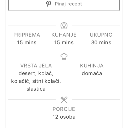
Pinaj recept
PRIPREMA
KUHANJE
UKUPNO
minutes
minutes
minutes
15
mins
15
mins
30
mins
VRSTA JELA
KUHINJA
desert, kolač,
domaća
kolačić, sitni kolači,
slastica
PORCIJE
12
osoba