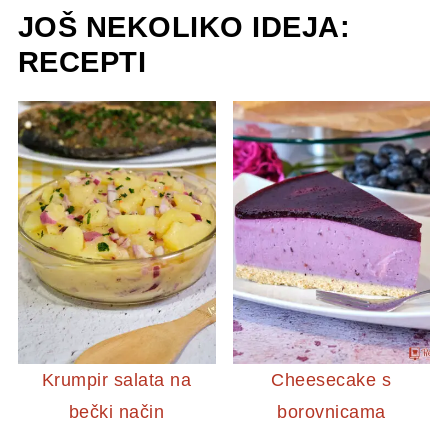
JOŠ NEKOLIKO IDEJA:
RECEPTI
Krumpir salata na
Cheesecake s
bečki način
borovnicama