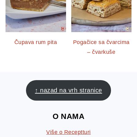
Čupava rum pita
Pogačice sa čvarcima
– čvarkuše
FOOTER
↑ nazad na vrh stranice
O NAMA
Više o Receptturi