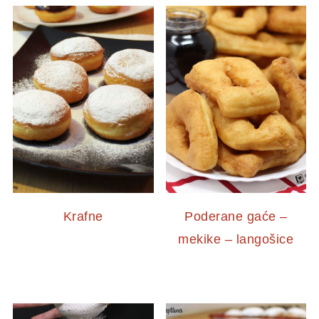
Krafne
Poderane gaće –
mekike – langošice