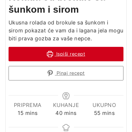
šunkom i sirom
Ukusna rolada od brokule sa šunkom i
sirom pokazat će vam da i lagana jela mogu
biti prava gozba za vaše nepce.
Ispiši recept
Pinaj recept
PRIPREMA
KUHANJE
UKUPNO
minutes
minutes
minutes
15
mins
40
mins
55
mins