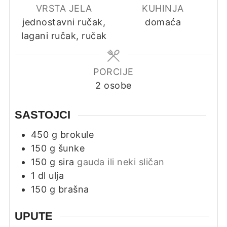
VRSTA JELA
KUHINJA
jednostavni ručak,
domaća
lagani ručak, ručak
PORCIJE
2
osobe
SASTOJCI
450
g
brokule
150
g
šunke
150
g
sira
gauda ili neki sličan
1
dl
ulja
150
g
brašna
UPUTE