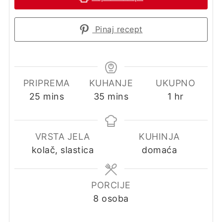
Pinaj recept
PRIPREMA
KUHANJE
UKUPNO
minutes
minutes
hour
25
mins
35
mins
1
hr
VRSTA JELA
KUHINJA
kolač, slastica
domaća
PORCIJE
8
osoba