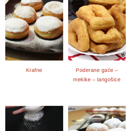
Krafne
Poderane gaće –
mekike – langošice