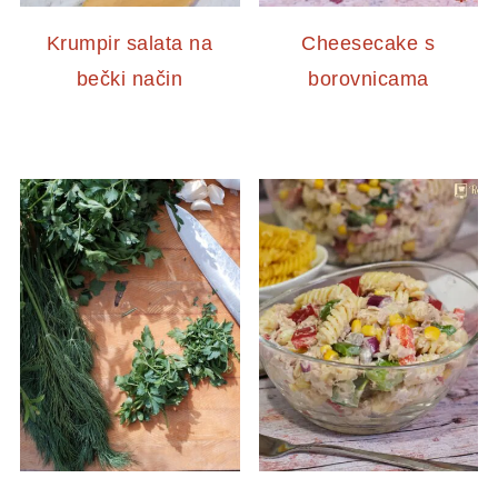
Krumpir salata na
Cheesecake s
bečki način
borovnicama