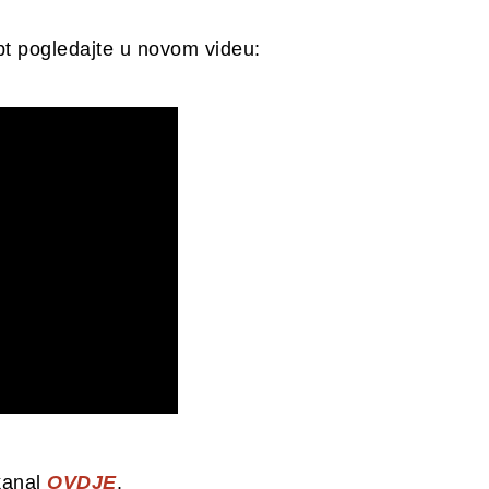
ept pogledajte u novom videu:
kanal
OVDJE
.