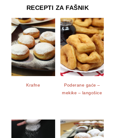
RECEPTI ZA FAŠNIK
Krafne
Poderane gaće –
mekike – langošice