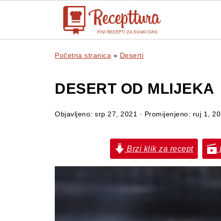
Početna stranica
»
Deserti
DESERT OD MLIJEKA
Objavljeno:
srp 27, 2021
· Promijenjeno:
ruj 1, 2
Brzi klik za recept
B