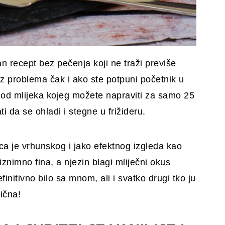
an recept bez pečenja koji ne traži previše
 bez problema čak i ako ste potpuni početnik u
t od mlijeka kojeg možete napraviti za samo 25
ti da se ohladi i stegne u frižideru.
ica je vrhunskog i jako efektnog izgleda kao
 iznimno fina, a njezin blagi mliječni okus
finitivno bilo sa mnom, ali i svatko drugi tko ju
ična!