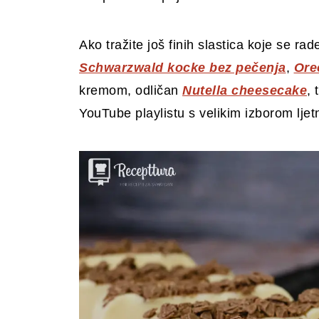
Ako tražite još finih slastica koje se 
Schwarzwald kocke bez pečenja
,
Ore
kremom, odličan
Nutella cheesecake
,
YouTube playlistu s velikim izborom ljet