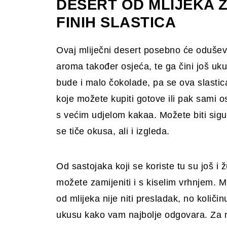
DESERT OD MLIJEKA ZA
FINIH SLASTICA
Ovaj mliječni desert posebno će oduševiti
aroma također osjeća, te ga čini još uku
bude i malo čokolade, pa se ova slasti
koje možete kupiti gotove ili pak sami 
s većim udjelom kakaa. Možete biti sig
se tiče okusa, ali i izgleda.
Od sastojaka koji se koriste tu su još i 
možete zamijeniti i s kiselim vrhnjem. 
od mlijeka nije niti presladak, no količi
ukusu kako vam najbolje odgovara. Za n