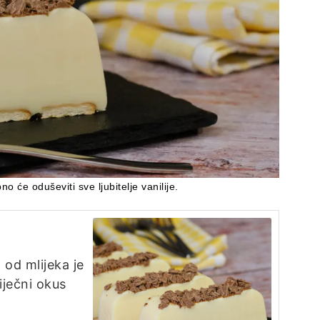
o će oduševiti sve ljubitelje vanilije.
 od mlijeka je
iječni okus