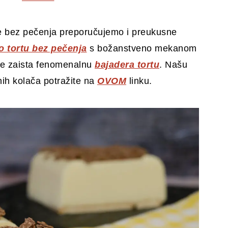
rade bez pečenja preporučujemo i preukusne
o tortu bez pečenja
s božanstveno mekanom
 te zaista fenomenalnu
bajadera tortu
. Našu
nih kolača potražite na
OVOM
linku.