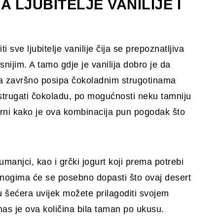
 LJUBITELJE VANILIJE I
 sve ljubitelje vanilije čija se prepoznatljiva
snijim. A tamo gdje je vanilija dobro je da
ca završno posipa čokoladnim strugotinama
ostrugati čokoladu, po mogućnosti neku tamniju
urni kako je ova kombinacija pun pogodak što
žumanjci, kao i grčki jogurt koji prema potrebi
Mnogima će se posebno dopasti što ovaj desert
nu šećera uvijek možete prilagoditi svojem
as je ova količina bila taman po ukusu.