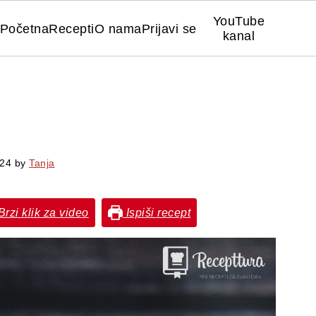
YouTube
Početna
Recepti
O nama
Prijavi se
kanal
024
by
Tanja
rzi klik za video
Ispiši recept