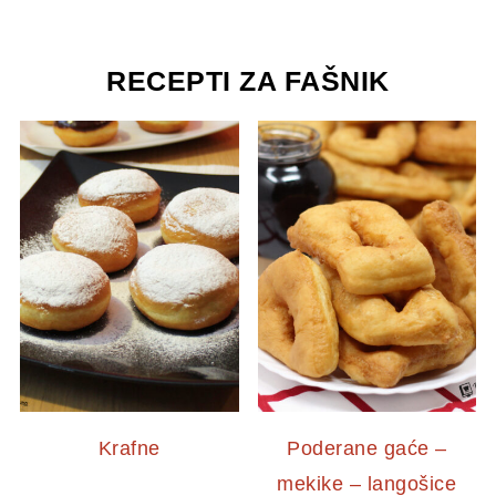
RECEPTI ZA FAŠNIK
Krafne
Poderane gaće –
mekike – langošice