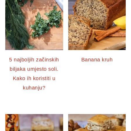
5 najboljih začinskih
Banana kruh
biljaka umjesto soli.
Kako ih koristiti u
kuhanju?