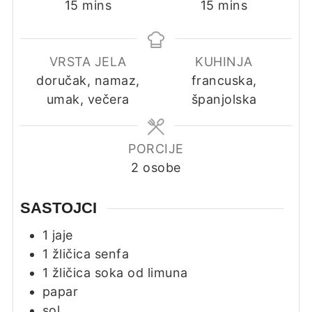
minutes
minutes
15
mins
15
mins
VRSTA JELA
KUHINJA
doručak, namaz,
francuska,
umak, večera
španjolska
PORCIJE
2
osobe
SASTOJCI
1
jaje
1
žličica
senfa
1
žličica
soka od limuna
papar
sol