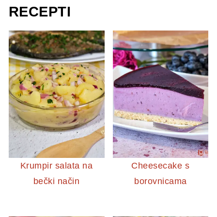
RECEPTI
Krumpir salata na
Cheesecake s
bečki način
borovnicama