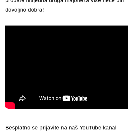
probate nitijedna druga majoneza više neće biti
dovoljno dobra!
Besplatno se prijavite na naš YouTube kanal