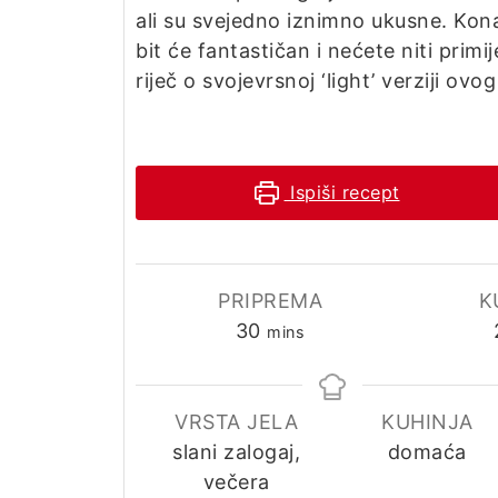
ali su svejedno iznimno ukusne. Kon
bit će fantastičan i nećete niti primij
riječ o svojevrsnoj ‘light’ verziji ovo
Ispiši recept
PRIPREMA
K
minutes
30
mins
VRSTA JELA
KUHINJA
slani zalogaj,
domaća
večera