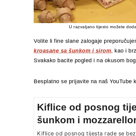
U razvaljano tijesto možete dodat
Volite li fine slane zalogaje preporučuj
kroasane sa šunkom i sirom
, kao i b
Svakako bacite pogled i na okusom bo
Besplatno se prijavite na naš YouTube 
Kiflice od posnog tij
šunkom i mozzarell
Kiflice od posnog tijesta rade se bez 