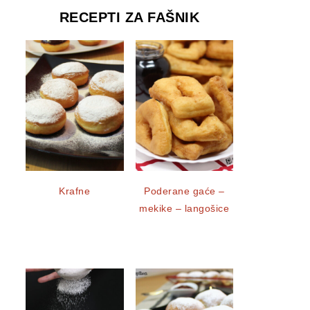
RECEPTI ZA FAŠNIK
Krafne
Poderane gaće –
mekike – langošice