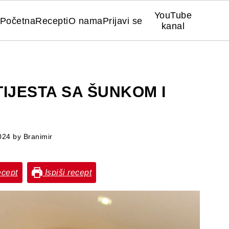
YouTube
Početna
Recepti
O nama
Prijavi se
kanal
TIJESTA SA ŠUNKOM I
024
by
Branimir
ecept
Ispiši recept