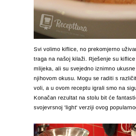
Svi volimo kiflice, no prekomjerno uživa
traga na našoj kilaži. Rješenje su kiflic
mlijeka, ali su svejedno iznimno ukusne
njihovom okusu. Mogu se raditi s različi
voli, a u ovom receptu igrali smo na sig
Konačan rezultat na stolu bit će fantastiča
svojevrsnoj 'light' verziji ovog popularn