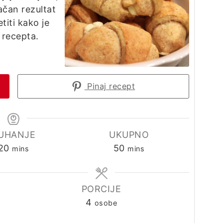
ačan rezultat
etiti kako je
g recepta.
Pinaj recept
UHANJE
UKUPNO
minutes
minutes
20
50
mins
mins
PORCIJE
4
osobe