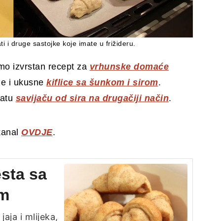
i i druge sastojke koje imate u frižideru.
emo izvrstan recept za
vrhunske domaće
rze i ukusne
kiflice sa šunkom i sirom
.
gatu
savijaču od sira na drugačiji način
.
kanal
OVDJE
.
esta sa
om
jaja i mlijeka,