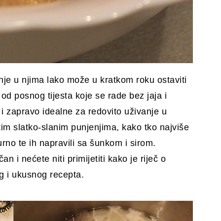
nje u njima lako može u kratkom roku ostaviti
e od posnog tijesta koje se rade bez jaja i
 i zapravo idealne za redovito uživanje u
tim slatko-slanim punjenjima, kako tko najviše
urno te ih napravili sa šunkom i sirom.
n i nećete niti primijetiti kako je riječ o
og i ukusnog recepta.