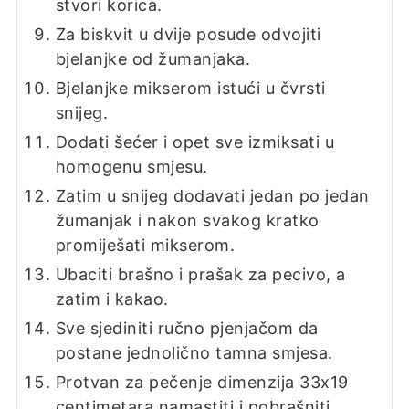
stvori korica.
Za biskvit u dvije posude odvojiti
bjelanjke od žumanjaka.
Bjelanjke mikserom istući u čvrsti
snijeg.
Dodati šećer i opet sve izmiksati u
homogenu smjesu.
Zatim u snijeg dodavati jedan po jedan
žumanjak i nakon svakog kratko
promiješati mikserom.
Ubaciti brašno i prašak za pecivo, a
zatim i kakao.
Sve sjediniti ručno pjenjačom da
postane jednolično tamna smjesa.
Protvan za pečenje dimenzija 33x19
centimetara namastiti i pobrašniti.