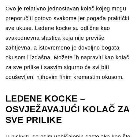
Ovo je relativno jednostavan kolač kojeg mogu
preporučiti gotovo svakome jer pogađa praktički
sve ukuse. Ledene kocke su odlične kao
svakodnevna slastica koja nije previše
zahtjevna, a istovremeno je dovoljno bogata
okusom i izdašna. Možete ih napraviti kao kolač
za sve prilike i sasvim sigurno će svi biti
oduševljeni njihovim finim kremastim okusom.
LEDENE KOCKE –
OSVJEŽAVAJUĆI KOLAČ ZA
SVE PRILIKE
U biskvitu se osim uobičajenih sastojaka kao što