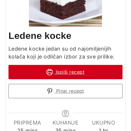
Ledene kocke
Ledene kocke jedan su od najomiljenijih
kolača koji je odličan izbor za sve prilike.
Ispiši recept
Pinaj recept
PRIPREMA
KUHANJE
UKUPNO
minutes
minutes
hour
25
mins
35
mins
1
hr