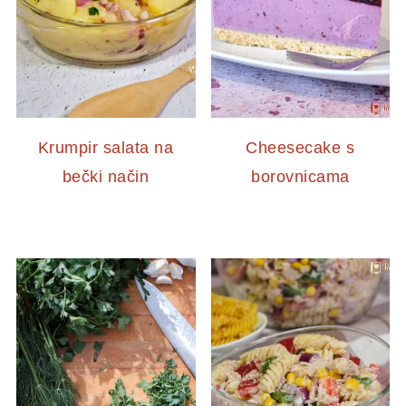
Krumpir salata na
Cheesecake s
bečki način
borovnicama