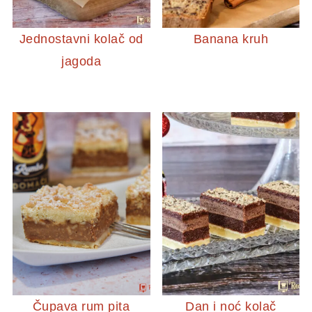
Jednostavni kolač od
Banana kruh
jagoda
Čupava rum pita
Dan i noć kolač