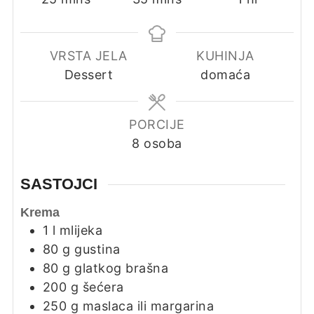
VRSTA JELA
KUHINJA
Dessert
domaća
PORCIJE
8
osoba
SASTOJCI
Krema
1
l
mlijeka
80
g
gustina
80
g
glatkog brašna
200
g
šećera
250
g
maslaca ili margarina