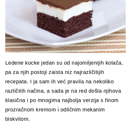
Ledene kocke jedan su od najomiljenijih kolača,
pa za njih postoji zaista niz najrazličitijih
recepata. I ja sam ih već pravila na nekoliko
različitih načina, a sada je na red došla njihova
klasična i po mnogima najbolja verzija s finom
prozračnom kremom i odličnim mekanim
biskvitom.