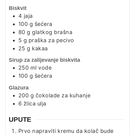
Biskvit
4
jaja
100
g
šećera
80
g
glatkog brašna
5
g
praška za pecivo
25
g
kakaa
Sirup za zalijevanje biskvita
250
ml
vode
100
g
šećera
Glazura
200
g
čokolade za kuhanje
6
žlica
ulja
UPUTE
Prvo napraviti kremu da kolač bude