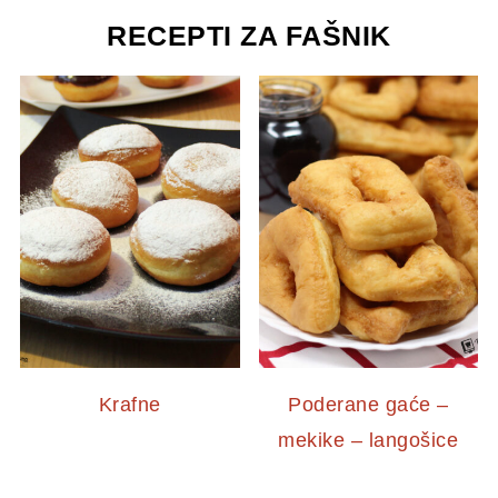
RECEPTI ZA FAŠNIK
Krafne
Poderane gaće –
mekike – langošice