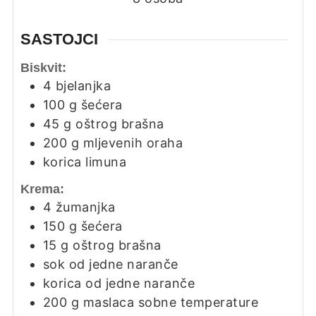
SASTOJCI
Biskvit:
4
bjelanjka
100
g
šećera
45
g
oštrog brašna
200
g
mljevenih oraha
korica limuna
Krema:
4
žumanjka
150
g
šećera
15
g
oštrog brašna
sok od jedne naranče
korica od jedne naranče
200
g
maslaca sobne temperature