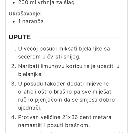
200
ml
vrhnja za šlag
Ukrašavanje:
1
naranča
UPUTE
U većoj posudi miksati bjelanjke sa
šećerom u čvrsti snijeg.
Naribati limunovu koricu te je ubaciti u
bjelanjke.
U posudu također dodati mljevene
orahe i oštro brašno pa sve miješati
ručno pjenjačom da se smjesa dobro
ujednači.
Protvan veličine 21x36 centimetara
namastiti i posuti brašnom.