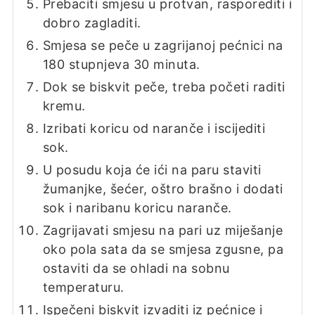
Prebaciti smjesu u protvan, rasporediti i
dobro zagladiti.
Smjesa se peče u zagrijanoj pećnici na
180 stupnjeva 30 minuta.
Dok se biskvit peče, treba početi raditi
kremu.
Izribati koricu od naranče i iscijediti
sok.
U posudu koja će ići na paru staviti
žumanjke, šećer, oštro brašno i dodati
sok i naribanu koricu naranče.
Zagrijavati smjesu na pari uz miješanje
oko pola sata da se smjesa zgusne, pa
ostaviti da se ohladi na sobnu
temperaturu.
Ispečeni biskvit izvaditi iz pećnice i