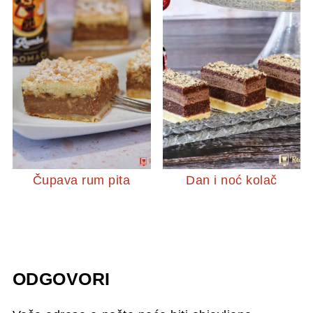
Čupava rum pita
Dan i noć kolač
ODGOVORI