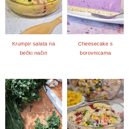
Krumpir salata na
Cheesecake s
bečki način
borovnicama