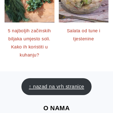
5 najboljih začinskih
Salata od tune i
biljaka umjesto soli.
tjestenine
Kako ih koristiti u
kuhanju?
FOOTER
↑ nazad na vrh stranice
O NAMA