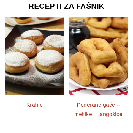
RECEPTI ZA FAŠNIK
Krafne
Poderane gaće –
mekike – langošice