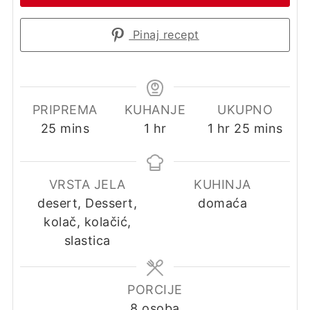
Pinaj recept
PRIPREMA
KUHANJE
UKUPNO
minutes
hour
hour
minutes
25
mins
1
hr
1
hr
25
mins
VRSTA JELA
KUHINJA
desert, Dessert,
domaća
kolač, kolačić,
slastica
PORCIJE
8
osoba