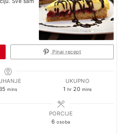
ciju. Sve sam
Pinaj recept
UHANJE
UKUPNO
minutes
hour
minutes
35
1
20
mins
hr
mins
PORCIJE
6
osoba