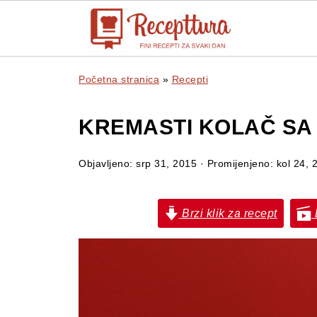
Početna stranica
»
Recepti
KREMASTI KOLAČ SA
Objavljeno:
srp 31, 2015
· Promijenjeno:
kol 24, 
Brzi klik za recept
B