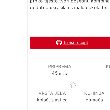
prhko tijesto tvori posebnu kombina
dodatno ukrasila i s malo čokolade.
Ispiši recept
PRIPREMA
K
minutes
45
mins
VRSTA JELA
KUHINJA
kolač, slastica
domaća