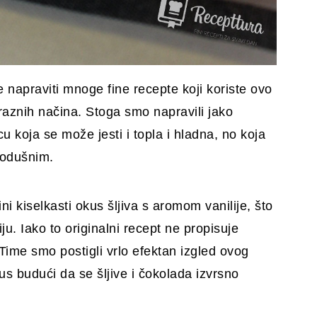
e napraviti mnoge fine recepte koji koriste ovo
 raznih načina. Stoga smo napravili jako
cu koja se može jesti i topla i hladna, no koja
nodušnim.
ni kiselkasti okus šljiva s aromom vanilije, što
u. Iako to originalni recept ne propisuje
Time smo postigli vrlo efektan izgled ovog
okus budući da se šljive i čokolada izvrsno