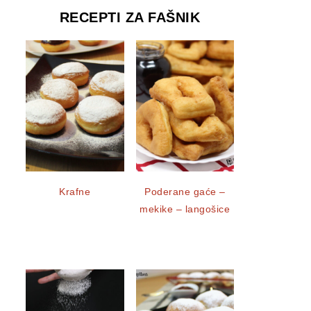
RECEPTI ZA FAŠNIK
Krafne
Poderane gaće –
mekike – langošice