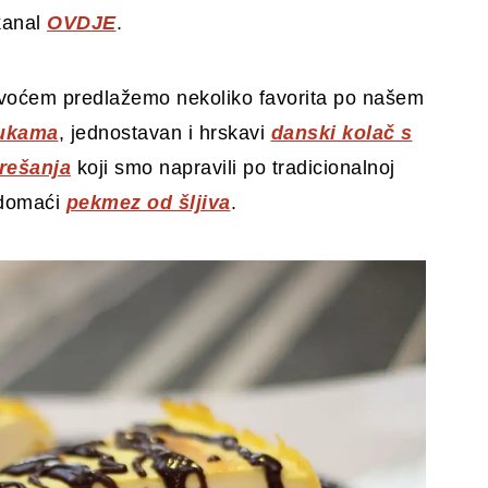
kanal
OVDJE
.
a s voćem predlažemo nekoliko favorita po našem
bukama
, jednostavan i hrskavi
danski kolač s
trešanja
koji smo napravili po tradicionalnoj
i domaći
pekmez od šljiva
.