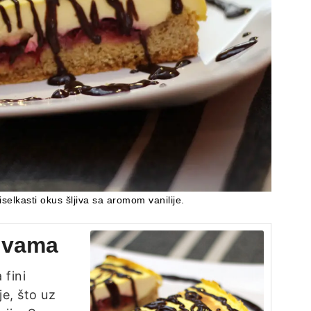
iselkasti okus šljiva sa aromom vanilije.
jivama
 fini
je, što uz