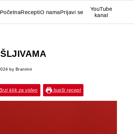
YouTube
Početna
Recepti
O nama
Prijavi se
kanal
 ŠLJIVAMA
2024
by
Branimir
rzi klik za video
Ispiši recept