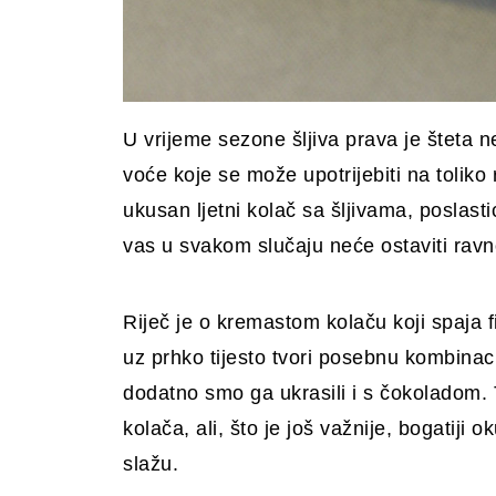
U vrijeme sezone šljiva prava je šteta n
voće koje se može upotrijebiti na toliko
ukusan ljetni kolač sa šljivama, poslasti
vas u svakom slučaju neće ostaviti rav
Riječ je o kremastom kolaču koji spaja fi
uz prhko tijesto tvori posebnu kombinacij
dodatno smo ga ukrasili i s čokoladom. 
kolača, ali, što je još važnije, bogatiji 
slažu.