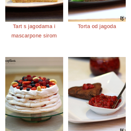
Tart s jagodama i
Torta od jagoda
mascarpone sirom