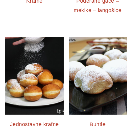
Krafne
Poderane gaće –
mekike – langošice
Jednostavne krafne
Buhtle