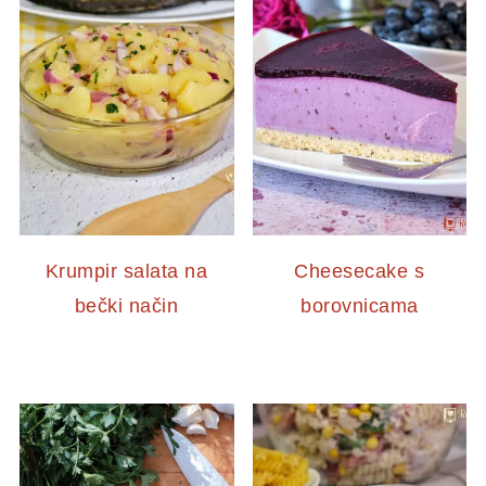
Krumpir salata na
Cheesecake s
bečki način
borovnicama