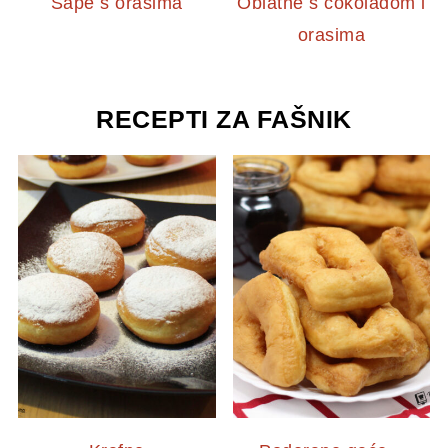
Šape s orasima
Oblatne s čokoladom i
orasima
RECEPTI ZA FAŠNIK