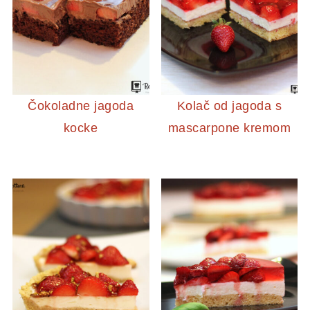
Čokoladne jagoda
Kolač od jagoda s
kocke
mascarpone kremom