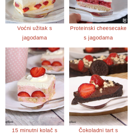
Voćni užitak s
Proteinski cheesecake
jagodama
s jagodama
15 minutni kolač s
Čokoladni tart s